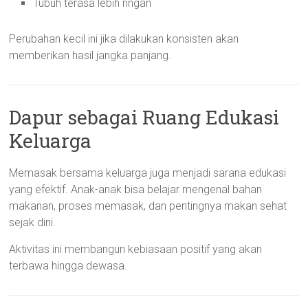
Tubuh terasa lebih ringan
Perubahan kecil ini jika dilakukan konsisten akan
memberikan hasil jangka panjang.
Dapur sebagai Ruang Edukasi
Keluarga
Memasak bersama keluarga juga menjadi sarana edukasi
yang efektif. Anak-anak bisa belajar mengenal bahan
makanan, proses memasak, dan pentingnya makan sehat
sejak dini.
Aktivitas ini membangun kebiasaan positif yang akan
terbawa hingga dewasa.