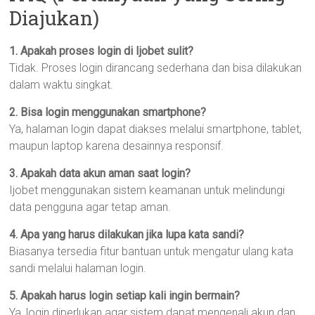
Diajukan)
1. Apakah proses login di Ijobet sulit?
Tidak. Proses login dirancang sederhana dan bisa dilakukan
dalam waktu singkat.
2. Bisa login menggunakan smartphone?
Ya, halaman login dapat diakses melalui smartphone, tablet,
maupun laptop karena desainnya responsif.
3. Apakah data akun aman saat login?
Ijobet menggunakan sistem keamanan untuk melindungi
data pengguna agar tetap aman.
4. Apa yang harus dilakukan jika lupa kata sandi?
Biasanya tersedia fitur bantuan untuk mengatur ulang kata
sandi melalui halaman login.
5. Apakah harus login setiap kali ingin bermain?
Ya, login diperlukan agar sistem dapat mengenali akun dan