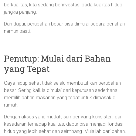
berkualitas, kita sedang berinvestasi pada kualitas hidup
jangka panjang.
Dari dapur, perubahan besar bisa dimulai secara perlahan
namun pasti.
Penutup: Mulai dari Bahan
yang Tepat
Gaya hidup sehat tidak selalu membutuhkan perubahan
besar. Sering kali, ia dimulai dari keputusan sederhana—
memilih bahan makanan yang tepat untuk dimasak di
rumah.
Dengan akses yang mudah, sumber yang konsisten, dan
kesadaran terhadap kualitas, dapur bisa menjadi fondasi
hidup yang lebih sehat dan seimbang. Mulailah dari bahan,