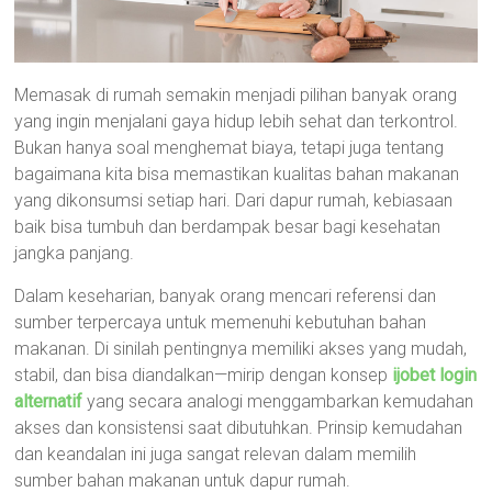
Memasak di rumah semakin menjadi pilihan banyak orang
yang ingin menjalani gaya hidup lebih sehat dan terkontrol.
Bukan hanya soal menghemat biaya, tetapi juga tentang
bagaimana kita bisa memastikan kualitas bahan makanan
yang dikonsumsi setiap hari. Dari dapur rumah, kebiasaan
baik bisa tumbuh dan berdampak besar bagi kesehatan
jangka panjang.
Dalam keseharian, banyak orang mencari referensi dan
sumber terpercaya untuk memenuhi kebutuhan bahan
makanan. Di sinilah pentingnya memiliki akses yang mudah,
stabil, dan bisa diandalkan—mirip dengan konsep
ijobet login
alternatif
yang secara analogi menggambarkan kemudahan
akses dan konsistensi saat dibutuhkan. Prinsip kemudahan
dan keandalan ini juga sangat relevan dalam memilih
sumber bahan makanan untuk dapur rumah.