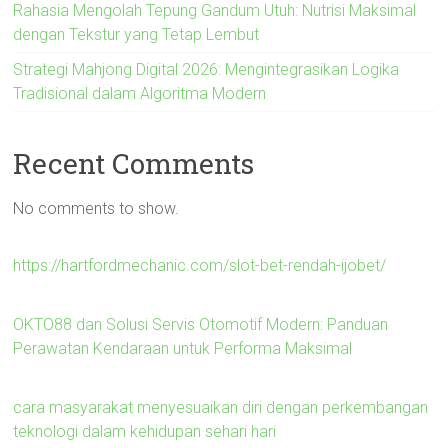
Rahasia Mengolah Tepung Gandum Utuh: Nutrisi Maksimal
dengan Tekstur yang Tetap Lembut
Strategi Mahjong Digital 2026: Mengintegrasikan Logika
Tradisional dalam Algoritma Modern
Recent Comments
No comments to show.
https://hartfordmechanic.com/slot-bet-rendah-ijobet/
OKTO88 dan Solusi Servis Otomotif Modern: Panduan
Perawatan Kendaraan untuk Performa Maksimal
cara masyarakat menyesuaikan diri dengan perkembangan
teknologi dalam kehidupan sehari hari