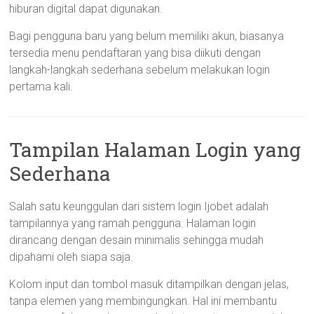
hiburan digital dapat digunakan.
Bagi pengguna baru yang belum memiliki akun, biasanya
tersedia menu pendaftaran yang bisa diikuti dengan
langkah-langkah sederhana sebelum melakukan login
pertama kali.
Tampilan Halaman Login yang
Sederhana
Salah satu keunggulan dari sistem login Ijobet adalah
tampilannya yang ramah pengguna. Halaman login
dirancang dengan desain minimalis sehingga mudah
dipahami oleh siapa saja.
Kolom input dan tombol masuk ditampilkan dengan jelas,
tanpa elemen yang membingungkan. Hal ini membantu