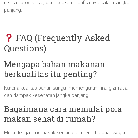
nikmati prosesnya, dan rasakan manfaatnya dalam jangka
panjang.
FAQ (Frequently Asked
Questions)
Mengapa bahan makanan
berkualitas itu penting?
Karena kualitas bahan sangat memengaruhi nilai gizi, rasa,
dan dampak kesehatan jangka panjang.
Bagaimana cara memulai pola
makan sehat di rumah?
Mulai dengan memasak sendiri dan memilih bahan segar