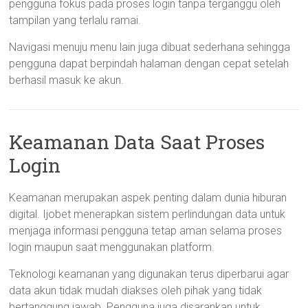
pengguna fokus pada proses login tanpa terganggu oleh
tampilan yang terlalu ramai.
Navigasi menuju menu lain juga dibuat sederhana sehingga
pengguna dapat berpindah halaman dengan cepat setelah
berhasil masuk ke akun.
Keamanan Data Saat Proses
Login
Keamanan merupakan aspek penting dalam dunia hiburan
digital. Ijobet menerapkan sistem perlindungan data untuk
menjaga informasi pengguna tetap aman selama proses
login maupun saat menggunakan platform.
Teknologi keamanan yang digunakan terus diperbarui agar
data akun tidak mudah diakses oleh pihak yang tidak
bertanggung jawab. Pengguna juga disarankan untuk