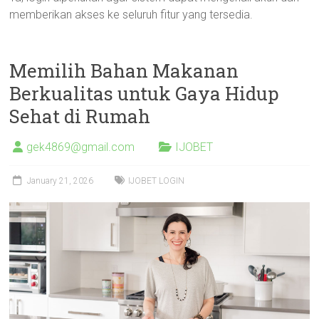
memberikan akses ke seluruh fitur yang tersedia.
Memilih Bahan Makanan
Berkualitas untuk Gaya Hidup
Sehat di Rumah
gek4869@gmail.com
IJOBET
January 21, 2026
IJOBET LOGIN