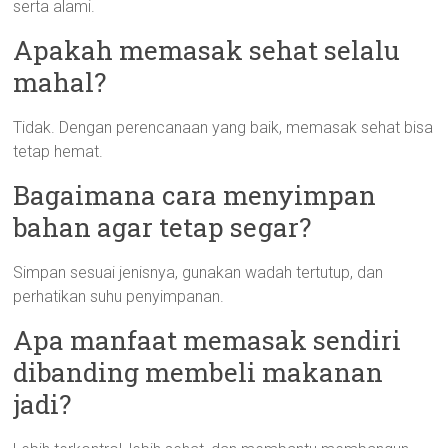
serta alami.
Apakah memasak sehat selalu
mahal?
Tidak. Dengan perencanaan yang baik, memasak sehat bisa
tetap hemat.
Bagaimana cara menyimpan
bahan agar tetap segar?
Simpan sesuai jenisnya, gunakan wadah tertutup, dan
perhatikan suhu penyimpanan.
Apa manfaat memasak sendiri
dibanding membeli makanan
jadi?