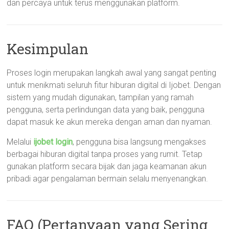
dan percaya untuk terus menggunakan platform.
Kesimpulan
Proses login merupakan langkah awal yang sangat penting
untuk menikmati seluruh fitur hiburan digital di Ijobet. Dengan
sistem yang mudah digunakan, tampilan yang ramah
pengguna, serta perlindungan data yang baik, pengguna
dapat masuk ke akun mereka dengan aman dan nyaman.
Melalui
ijobet login
, pengguna bisa langsung mengakses
berbagai hiburan digital tanpa proses yang rumit. Tetap
gunakan platform secara bijak dan jaga keamanan akun
pribadi agar pengalaman bermain selalu menyenangkan.
FAQ (Pertanyaan yang Sering