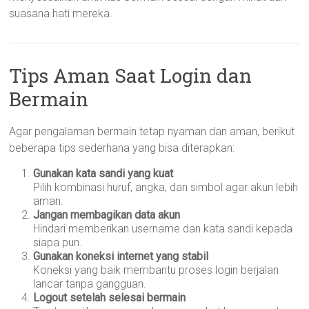
suasana hati mereka.
Tips Aman Saat Login dan
Bermain
Agar pengalaman bermain tetap nyaman dan aman, berikut
beberapa tips sederhana yang bisa diterapkan:
Gunakan kata sandi yang kuat
Pilih kombinasi huruf, angka, dan simbol agar akun lebih
aman.
Jangan membagikan data akun
Hindari memberikan username dan kata sandi kepada
siapa pun.
Gunakan koneksi internet yang stabil
Koneksi yang baik membantu proses login berjalan
lancar tanpa gangguan.
Logout setelah selesai bermain