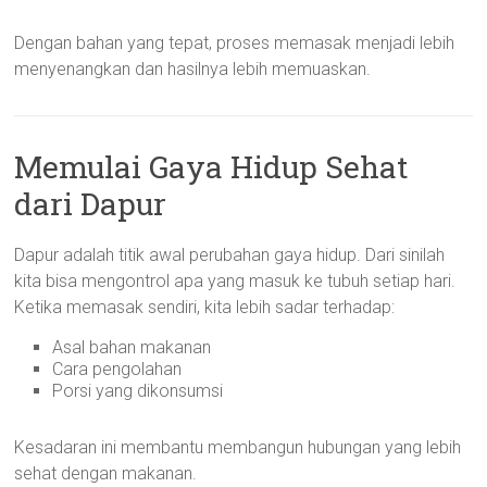
Dengan bahan yang tepat, proses memasak menjadi lebih
menyenangkan dan hasilnya lebih memuaskan.
Memulai Gaya Hidup Sehat
dari Dapur
Dapur adalah titik awal perubahan gaya hidup. Dari sinilah
kita bisa mengontrol apa yang masuk ke tubuh setiap hari.
Ketika memasak sendiri, kita lebih sadar terhadap:
Asal bahan makanan
Cara pengolahan
Porsi yang dikonsumsi
Kesadaran ini membantu membangun hubungan yang lebih
sehat dengan makanan.