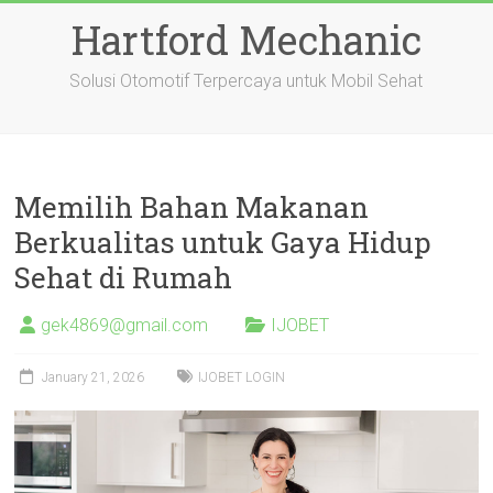
Skip
Hartford Mechanic
to
content
Solusi Otomotif Terpercaya untuk Mobil Sehat
Memilih Bahan Makanan
Berkualitas untuk Gaya Hidup
Sehat di Rumah
gek4869@gmail.com
IJOBET
January 21, 2026
IJOBET LOGIN