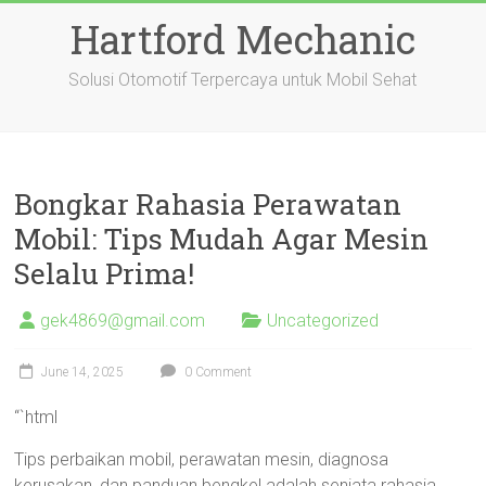
Skip
Hartford Mechanic
to
content
Solusi Otomotif Terpercaya untuk Mobil Sehat
Bongkar Rahasia Perawatan
Mobil: Tips Mudah Agar Mesin
Selalu Prima!
gek4869@gmail.com
Uncategorized
June 14, 2025
0 Comment
“`html
Tips perbaikan mobil, perawatan mesin, diagnosa
kerusakan, dan panduan bengkel adalah senjata rahasia