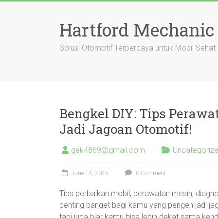
Skip
to
Hartford Mechanic
content
Solusi Otomotif Terpercaya untuk Mobil Sehat
Bengkel DIY: Tips Perawa
Jadi Jagoan Otomotif!
gek4869@gmail.com
Uncategoriz
June 14, 2025
0 Comment
Tips perbaikan mobil, perawatan mesin, diagn
penting banget bagi kamu yang pengen jadi jag
tapi juga biar kamu bisa lebih dekat sama ken