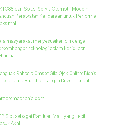
KTO88 dan Solusi Servis Otomotif Modern:
anduan Perawatan Kendaraan untuk Performa
aksimal
ara masyarakat menyesuaikan diri dengan
erkembangan teknologi dalam kehidupan
hari hari
enguak Rahasia Omset Gila Ojek Online: Bisnis
elasan Juta Rupiah di Tangan Driver Handal
artfordmechanic.com
TP Slot sebagai Panduan Main yang Lebih
asuk Akal