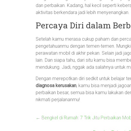
dan perbaikan. Kadang, hal kecil seperti kebe
aktivitas berkendara jadi lebih menyenangkan.
Percaya Diri dalam Ber
Setelah kamu merasa cukup paham dan percaya
pengetahuanmu dengan temen-temen. Mungkin
perawatan mobil di akhir pekan. Selain jadi jag
lain. Dan siapa tahu, dari situ kamu bisa mem
mendukung. Jadi, nggak ada salahnya untuk mu
Dengan merepotkan diri sedkit untuk belajar t
diagnosa kerusakan
, kamu bisa menjadi jagoan
perbaikan besar, semua bisa kamu lakukan deng
nikmati perjalananmu!
←
Bengkel di Rumah: 7 Trik Jitu Perbaikan Mo