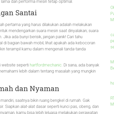
n lama dan performa mesin tetap optimal.
O
gan Santai
P
M
ah pertama yang harus dilakukan adalah melakukan
ntuk mendengarkan suara mesin saat dinyalakan; suara
c
 Jika ada bunyi berisik, jangan panik! Cari tahu
p
l di bagian bawah mobil, lihat apakah ada kebocoran
se
kin terampil kamu dalam mengenali tanda-tanda
M
 website seperti
hartfordmechanic
. Di sana, ada banyak
B
memahami lebih dalam tentang masalah yang mungkin
h
amah dan Nyaman
R
andiri, saatnya bikin ruang bengkel di rumah. Gak
M
r. Siapkan alat-alat dasar seperti kunci pas, obeng, dan
nyaman, kamu bisa lebih leluasa melakukan perawatan