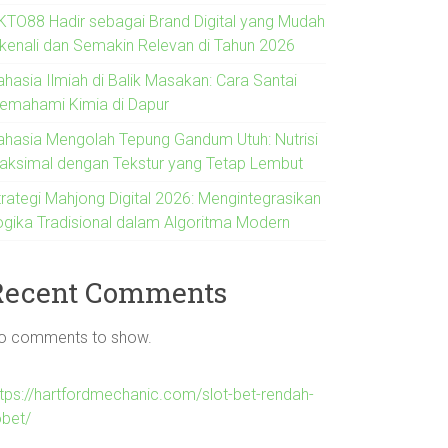
KTO88 Hadir sebagai Brand Digital yang Mudah
ikenali dan Semakin Relevan di Tahun 2026
ahasia Ilmiah di Balik Masakan: Cara Santai
emahami Kimia di Dapur
ahasia Mengolah Tepung Gandum Utuh: Nutrisi
aksimal dengan Tekstur yang Tetap Lembut
trategi Mahjong Digital 2026: Mengintegrasikan
ogika Tradisional dalam Algoritma Modern
Recent Comments
o comments to show.
ttps://hartfordmechanic.com/slot-bet-rendah-
obet/