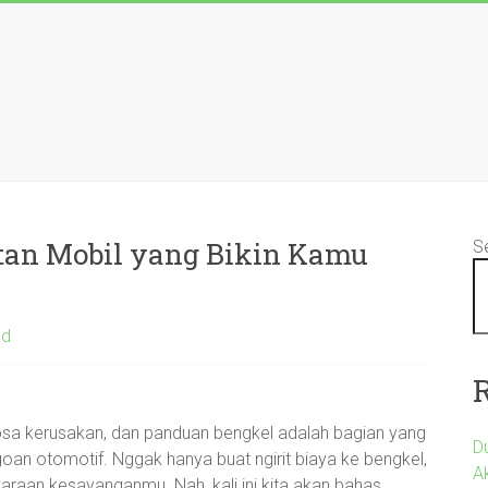
tan Mobil yang Bikin Kamu
S
ed
osa kerusakan, dan panduan bengkel adalah bagian yang
D
oan otomotif. Nggak hanya buat ngirit biaya ke bengkel,
A
daraan kesayanganmu. Nah, kali ini kita akan bahas