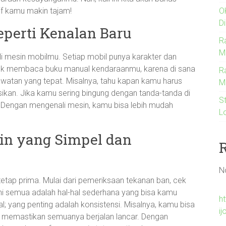
tif kamu makin tajam!
O
D
eperti Kenalan Baru
R
M
i mesin mobilmu. Setiap mobil punya karakter dan
uk membaca buku manual kendaraanmu, karena di sana
R
watan yang tepat. Misalnya, tahu kapan kamu harus
M
asikan. Jika kamu sering bingung dengan tanda-tanda di
S
. Dengan mengenali mesin, kamu bisa lebih mudah
L
in yang Simpel dan
N
 tetap prima. Mulai dari pemeriksaan tekanan ban, cek
 Ini semua adalah hal-hal sederhana yang bisa kamu
h
al; yang penting adalah konsistensi. Misalnya, kamu bisa
ij
 memastikan semuanya berjalan lancar. Dengan