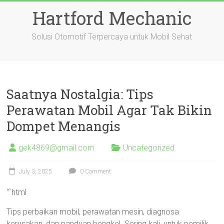
Skip
Hartford Mechanic
to
content
Solusi Otomotif Terpercaya untuk Mobil Sehat
Saatnya Nostalgia: Tips
Perawatan Mobil Agar Tak Bikin
Dompet Menangis
gek4869@gmail.com
Uncategorized
July 3, 2025
0 Comment
“`html
Tips perbaikan mobil, perawatan mesin, diagnosa
kerusakan, dan panduan bengkel. Sering kali, untuk pemilik