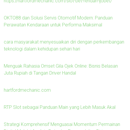
https://hartfordmechanic.com/slot-bet-rendah-ijobet/
OKTO88 dan Solusi Servis Otomotif Modern: Panduan
Perawatan Kendaraan untuk Performa Maksimal
cara masyarakat menyesuaikan diri dengan perkembangan
teknologi dalam kehidupan sehari hari
Menguak Rahasia Omset Gila Ojek Online: Bisnis Belasan
Juta Rupiah di Tangan Driver Handal
hartfordmechanic.com
RTP Slot sebagai Panduan Main yang Lebih Masuk Akal
Strategi Komprehensif Menguasai Momentum Permainan