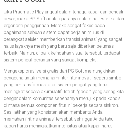
Jika Pragmatic Play unggul dalam tenaga kasar dan pengali
besar, maka PG Soft adalah juaranya dalam hal estetika dan
ergonomi penggunaan. Mereka sangat fokus pada
bagaimana sebuah sistem dapat berjalan mulus di
perangkat seluler, memberikan transisi animasi yang sangat
halus layaknya mesin yang baru saja diberikan pelumas
terbaik. Namun, di balik keindahan visual tersebut, terdapat
sistem pengali berantai yang sangat kompleks.
Mengeksplorasi versi gratis dari PG Soft memungkinkan
pengguna untuk memahami fitur-fitur inovatif seperti simbol
yang bertransformasi atau sistem pengali yang terus
meningkat secara akumulatif. Istilah “gacor” yang sering kita
dengar dalam komunitas sebenarnya merujuk pada kondisi
di mana semua komponen fitur ini bekerja secara sinkron.
Sesi latihan yang konsisten akan membantu Anda
memahami ritme animasi tersebut, sehingga Anda tahu
kapan harus meningkatkan intensitas atau kapan harus