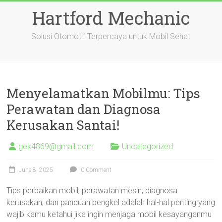
Skip
Hartford Mechanic
to
content
Solusi Otomotif Terpercaya untuk Mobil Sehat
Menyelamatkan Mobilmu: Tips
Perawatan dan Diagnosa
Kerusakan Santai!
gek4869@gmail.com
Uncategorized
June 8, 2025
0 Comment
Tips perbaikan mobil, perawatan mesin, diagnosa
kerusakan, dan panduan bengkel adalah hal-hal penting yang
wajib kamu ketahui jika ingin menjaga mobil kesayanganmu