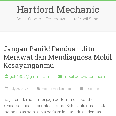
Skip
Hartford Mechanic
to
content
Solusi Otomotif Terpercaya untuk Mobil Sehat
Jangan Panik! Panduan Jitu
Merawat dan Mendiagnosa Mobil
Kesayanganmu
gek4869@gmail.com
mobil perawatan mesin
July 20, 2025
mobil
,
perbaikan
,
tips
0 Comment
Bagi pemilik mobil, menjaga performa dan kondisi
kendaraan adalah prioritas utama. Salah satu cara untuk
memastikan semuanya berjalan lancar adalah dengan