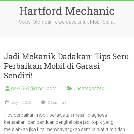
Skip
Hartford Mechanic
to
content
Solusi Otomotif Terpercaya untuk Mobil Sehat
Jadi Mekanik Dadakan: Tips Seru
Perbaikan Mobil di Garasi
Sendiri!
gek4869@gmail.com
Uncategorized
July 4, 2025
0 Comment
Tips perbaikan mobil, perawatan mesin, diagnosa
kerusakan, dan panduan bengkel bisa jadi topik yang
melelahkan jika kita membayangkan semua alat rumit dan