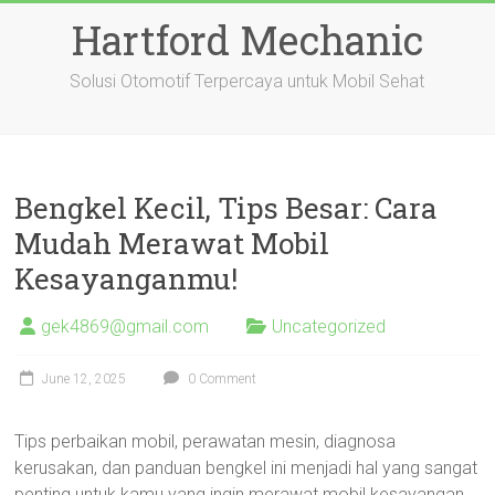
Skip
Hartford Mechanic
to
content
Solusi Otomotif Terpercaya untuk Mobil Sehat
Bengkel Kecil, Tips Besar: Cara
Mudah Merawat Mobil
Kesayanganmu!
gek4869@gmail.com
Uncategorized
June 12, 2025
0 Comment
Tips perbaikan mobil, perawatan mesin, diagnosa
kerusakan, dan panduan bengkel ini menjadi hal yang sangat
penting untuk kamu yang ingin merawat mobil kesayangan.