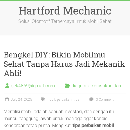
Skip
Hartford Mechanic
to
content
Solusi Otomotif Terpercaya untuk Mobil Sehat
Bengkel DIY: Bikin Mobilmu
Sehat Tanpa Harus Jadi Mekanik
Ahli!
gek4869@gmail.com
diagnosa kerusakan dan
July 24, 2025
mobil
,
perbaikan
,
tips
0 Comment
Memiliki mobil adalah sebuah investasi, dan dengan itu
muncul tanggung jawab untuk menjaga agar kondisi
kendaraan tetap prima. Mengikuti
tips perbaikan mobil
,