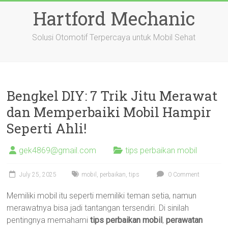
Skip
Hartford Mechanic
to
content
Solusi Otomotif Terpercaya untuk Mobil Sehat
Bengkel DIY: 7 Trik Jitu Merawat
dan Memperbaiki Mobil Hampir
Seperti Ahli!
gek4869@gmail.com
tips perbaikan mobil
July 25, 2025
mobil
,
perbaikan
,
tips
0 Comment
Memiliki mobil itu seperti memiliki teman setia, namun
merawatnya bisa jadi tantangan tersendiri. Di sinilah
pentingnya memahami
tips perbaikan mobil
,
perawatan