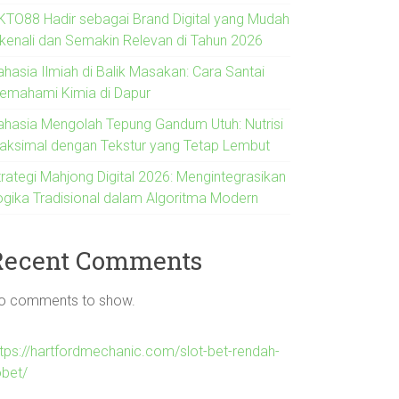
KTO88 Hadir sebagai Brand Digital yang Mudah
ikenali dan Semakin Relevan di Tahun 2026
ahasia Ilmiah di Balik Masakan: Cara Santai
emahami Kimia di Dapur
ahasia Mengolah Tepung Gandum Utuh: Nutrisi
aksimal dengan Tekstur yang Tetap Lembut
trategi Mahjong Digital 2026: Mengintegrasikan
ogika Tradisional dalam Algoritma Modern
Recent Comments
o comments to show.
ttps://hartfordmechanic.com/slot-bet-rendah-
obet/