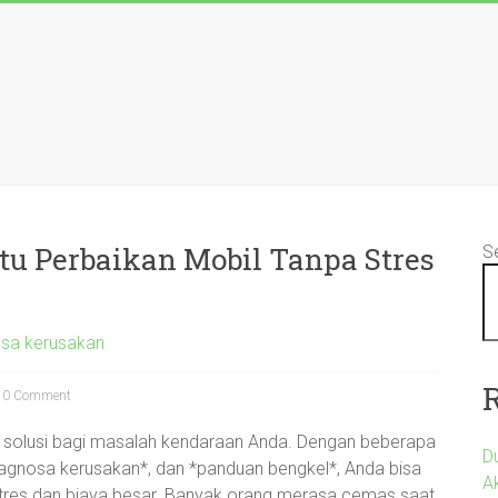
tu Perbaikan Mobil Tanpa Stres
S
osa kerusakan
0 Comment
n solusi bagi masalah kendaraan Anda. Dengan beberapa
D
diagnosa kerusakan*, dan *panduan bengkel*, Anda bisa
A
tres dan biaya besar. Banyak orang merasa cemas saat