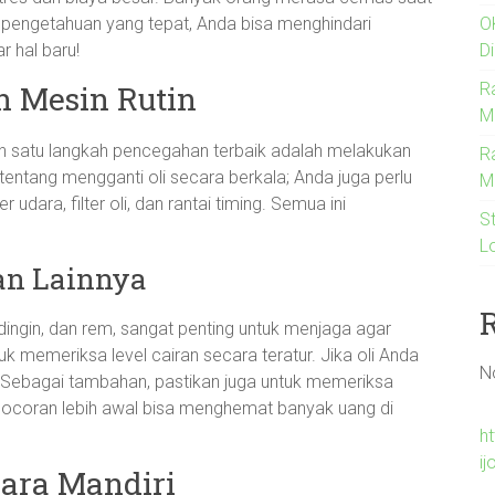
pengetahuan yang tepat, Anda bisa menghindari
O
r hal baru!
D
n Mesin Rutin
R
M
lah satu langkah pencegahan terbaik adalah melakukan
R
 tentang mengganti oli secara berkala; Anda juga perlu
M
udara, filter oli, dan rantai timing. Semua ini
S
L
an Lainnya
ndingin, dan rem, sangat penting untuk menjaga agar
k memeriksa level cairan secara teratur. Jika oli Anda
N
i. Sebagai tambahan, pastikan juga untuk memeriksa
coran lebih awal bisa menghemat banyak uang di
h
ij
ara Mandiri