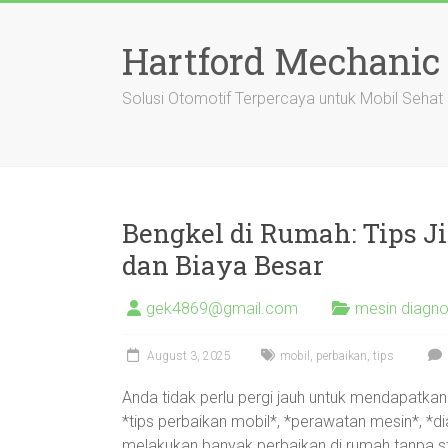
Skip
to
Hartford Mechanic
content
Solusi Otomotif Terpercaya untuk Mobil Sehat
Bengkel di Rumah: Tips Ji
dan Biaya Besar
gek4869@gmail.com
mesin diagn
August 3, 2025
mobil
,
perbaikan
,
tips
Anda tidak perlu pergi jauh untuk mendapatka
*tips perbaikan mobil*, *perawatan mesin*, *
melakukan banyak perbaikan di rumah tanpa s