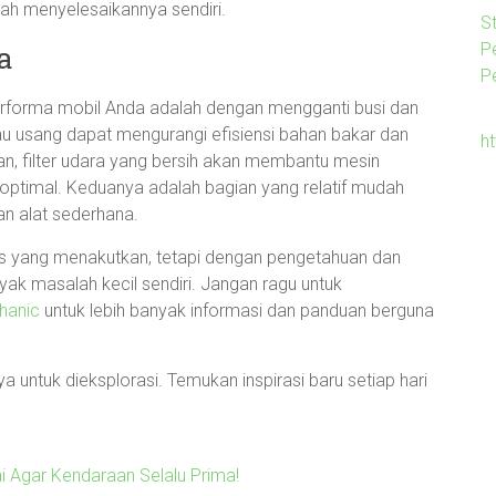
ah menyelesaikannya sendiri.
S
a
Pe
P
performa mobil Anda adalah dengan mengganti busi dan
atau usang dapat mengurangi efisiensi bahan bakar dan
h
n, filter udara yang bersih akan membantu mesin
ptimal. Keduanya adalah bagian yang relatif mudah
an alat sederhana.
s yang menakutkan, tetapi dengan pengetahuan dan
ak masalah kecil sendiri. Jangan ragu untuk
hanic
untuk lebih banyak informasi dan panduan berguna
 untuk dieksplorasi. Temukan inspirasi baru setiap hari
i Agar Kendaraan Selalu Prima!