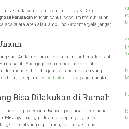
O
 tanda-tanda kerusakan bisa terlihat jelas. Dengan
P
gnosa kerusakan
terlebih dahulu sebelum memutuskan
M
ka ada suara aneh atau lampu indikator menyala, jangan
c
 Umum
p
se
ung saat Anda menginjak rem atau mobil bergetar saat
anya masalah. Anda juga bisa menggunakan alat
M
 untuk mengetahui lebih jauh tentang masalah yang
B
ebih lanjut, seperti
tips perbaikan mobil
yang mungkin
h
ng Bisa Dilakukan di Rumah
kan mekanik profesional. Banyak perbaikan sederhana
R
ah. Misalnya, mengganti lampu depan yang putus atau
M
-langkah kecil yang dapat menghemat sekaligus